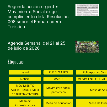
Segunda acción urgente:
Movimiento Social exige
cumplimiento de la Resolución
008 sobre el Embarcadero
Turístico
Agenda Semanal del 21 al 25
de julio de 2026
Etiquetas
salud
PUEBLO AFRO
Polideportivo San
Noticia
MSPCB
MOVIMIENTOSOCIALP
MOVIMIENTO
Movimiento social
SOCIAL PARO CIVICO
Mesa de Sal
paro civico
DE BUENAVENTURA
Mesa de
Mesa de educación
Mesa de Cult
infraestructura