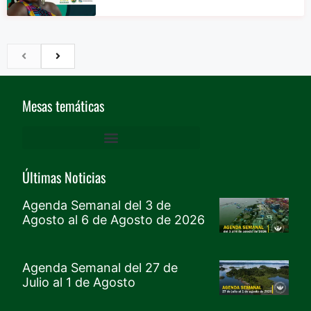
Mesas temáticas
DERECHOS HUMANOS Y GARANTÍAS DE PROTECCIÓN
ACCESO A LA JUSTICIA, VÍCTIMAS, PROTECCIÓN Y MEMORIA
Mesa De Cultura, Recreación Y Deporte, Género Y Generacional – CRDGG
TERRITORIO, VIVIENDA E INFRAESTRUCTURA
MOVIMIENTO SOCIAL PARO CÍVICO DE BUENAVENTURA
AMBIENTE Y DESARROLLO SOSTENIBLE
AGUA, SANEAMIENTO Y SERVICIOS PÚBLICOS
Últimas Noticias
Agenda Semanal del 3 de
Agosto al 6 de Agosto de 2026
Agenda Semanal del 27 de
Julio al 1 de Agosto