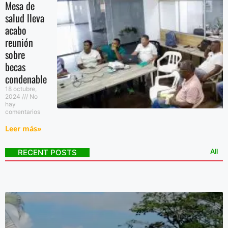
Mesa de
salud lleva
acabo
reunión
sobre
becas
condenable
18 octubre,
2024
No
hay
comentarios
Leer más»
All
RECENT POSTS