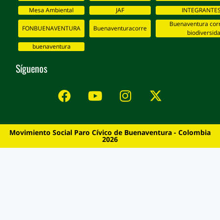
Mesa Ambiental
JAF
INTEGRANTES
Buenaventura corr
FONBUENAVENTURA
Buenaventuracorre
biodiversid
buenaventura
Síguenos
Movimiento Social Paro Cívico de Buenaventura - Colombia
2026