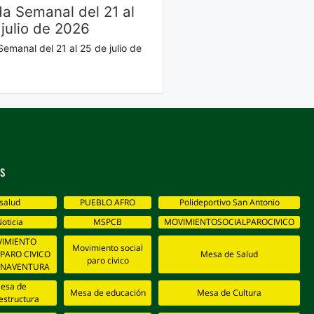
a Semanal del 21 al
 julio de 2026
emanal del 21 al 25 de julio de
s
salud
PUEBLO AFRO
Polideportivo San Antonio
oticia
MSPCB
MOVIMIENTOSOCIALPAROCIVICO
IMIENTO
Movimiento social
 PARO CIVICO
Mesa de Salud
paro civico
ENAVENTURA
esa de
Mesa de educación
Mesa de Cultura
estructura