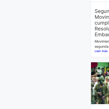
Segun
Movim
cumpl
Resol
Embar
Movimien
segunda 
Leer más