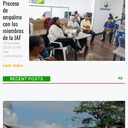
Proceso
de
empalme
con los
miembros
de la JAF
18 octubre,
2024
No
hay
comentarios
Leer más»
All
RECENT POSTS