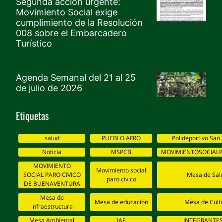
Segunda acción urgente:
Movimiento Social exige
cumplimiento de la Resolución
008 sobre el Embarcadero
Turístico
Agenda Semanal del 21 al 25
de julio de 2026
Etiquetas
salud
PUEBLO AFRO
Polideportivo San
Noticia
MSPCB
MOVIMIENTOSOCIALP
MOVIMIENTO
Movimiento social
SOCIAL PARO CIVICO
Mesa de Sal
paro civico
DE BUENAVENTURA
Mesa de
Mesa de educación
Mesa de Cult
infraestructura
Mesa Ambiental
JAF
INTEGRANTES