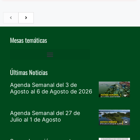
Mesas temáticas
DERECHOS HUMANOS Y GARANTÍAS DE PROTECCIÓN
ACCESO A LA JUSTICIA, VÍCTIMAS, PROTECCIÓN Y MEMORIA
Mesa De Cultura, Recreación Y Deporte, Género Y Generacional – CRDGG
TERRITORIO, VIVIENDA E INFRAESTRUCTURA
MOVIMIENTO SOCIAL PARO CÍVICO DE BUENAVENTURA
AMBIENTE Y DESARROLLO SOSTENIBLE
AGUA, SANEAMIENTO Y SERVICIOS PÚBLICOS
Últimas Noticias
Agenda Semanal del 3 de
Agosto al 6 de Agosto de 2026
Agenda Semanal del 27 de
Julio al 1 de Agosto