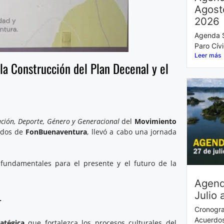
Agost
2026
Agenda S
Paro Cív
Leer más
la Construcción del Plan Decenal y el
ación, Deporte, Género y Generacional
del
Movimiento
gados de
FonBuenaventura
, llevó a cabo una jornada
fundamentales para el presente y el futuro de la
Agend
Julio 
4
Cronogra
Acuerdos
atégica
que fortalezca los procesos culturales del