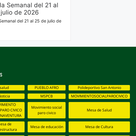
a Semanal del 21 al
 julio de 2026
emanal del 21 al 25 de julio de
s
salud
PUEBLO AFRO
Polideportivo San Antonio
oticia
MSPCB
MOVIMIENTOSOCIALPAROCIVICO
IMIENTO
Movimiento social
 PARO CIVICO
Mesa de Salud
paro civico
ENAVENTURA
esa de
Mesa de educación
Mesa de Cultura
estructura