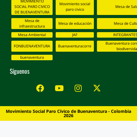
MOVIMIENTO
Movimiento social
SOCIAL PARO CIVICO
Mesa de Sal
paro civico
DE BUENAVENTURA
Mesa de
Mesa de educación
Mesa de Cult
infraestructura
Mesa Ambiental
JAF
INTEGRANTES
Buenaventura corr
FONBUENAVENTURA
Buenaventuracorre
biodiversid
buenaventura
Síguenos
Movimiento Social Paro Cívico de Buenaventura - Colombia
2026