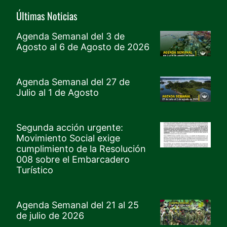
DERECHOS HUMANOS Y GARANTÍAS DE PROTECCIÓN
ACCESO A LA JUSTICIA, VÍCTIMAS, PROTECCIÓN Y MEMORIA
Mesa De Cultura, Recreación Y Deporte, Género Y Generacional – CRDGG
TERRITORIO, VIVIENDA E INFRAESTRUCTURA
MOVIMIENTO SOCIAL PARO CÍVICO DE BUENAVENTURA
AMBIENTE Y DESARROLLO SOSTENIBLE
AGUA, SANEAMIENTO Y SERVICIOS PÚBLICOS
Últimas Noticias
Agenda Semanal del 3 de
Agosto al 6 de Agosto de 2026
Agenda Semanal del 27 de
Julio al 1 de Agosto
Segunda acción urgente:
Movimiento Social exige
cumplimiento de la Resolución
008 sobre el Embarcadero
Turístico
Agenda Semanal del 21 al 25
de julio de 2026