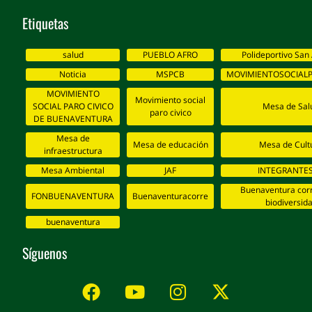
Etiquetas
salud
PUEBLO AFRO
Polideportivo San
Noticia
MSPCB
MOVIMIENTOSOCIALP
MOVIMIENTO
Movimiento social
SOCIAL PARO CIVICO
Mesa de Sal
paro civico
DE BUENAVENTURA
Mesa de
Mesa de educación
Mesa de Cult
infraestructura
Mesa Ambiental
JAF
INTEGRANTES
Buenaventura corr
FONBUENAVENTURA
Buenaventuracorre
biodiversid
buenaventura
Síguenos