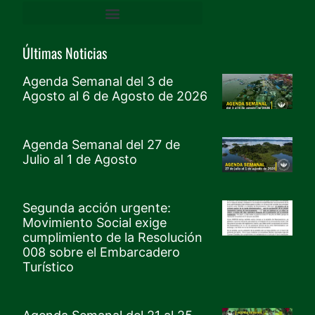
DERECHOS HUMANOS Y GARANTÍAS DE PROTECCIÓN
ACCESO A LA JUSTICIA, VÍCTIMAS, PROTECCIÓN Y MEMORIA
Mesa De Cultura, Recreación Y Deporte, Género Y Generacional – CRDGG
TERRITORIO, VIVIENDA E INFRAESTRUCTURA
MOVIMIENTO SOCIAL PARO CÍVICO DE BUENAVENTURA
AMBIENTE Y DESARROLLO SOSTENIBLE
AGUA, SANEAMIENTO Y SERVICIOS PÚBLICOS
Últimas Noticias
Agenda Semanal del 3 de
Agosto al 6 de Agosto de 2026
Agenda Semanal del 27 de
Julio al 1 de Agosto
Segunda acción urgente:
Movimiento Social exige
cumplimiento de la Resolución
008 sobre el Embarcadero
Turístico