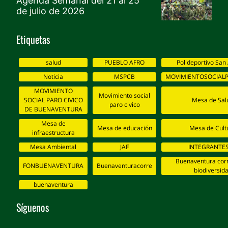
Agenda Semanal del 21 al 25
de julio de 2026
Etiquetas
salud
PUEBLO AFRO
Polideportivo San
Noticia
MSPCB
MOVIMIENTOSOCIALP
MOVIMIENTO
Movimiento social
SOCIAL PARO CIVICO
Mesa de Sal
paro civico
DE BUENAVENTURA
Mesa de
Mesa de educación
Mesa de Cult
infraestructura
Mesa Ambiental
JAF
INTEGRANTES
Buenaventura corr
FONBUENAVENTURA
Buenaventuracorre
biodiversid
buenaventura
Síguenos