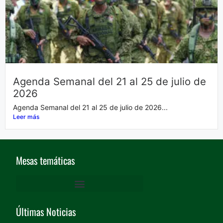
Agenda Semanal del 21 al 25 de julio de
2026
Agenda Semanal del 21 al 25 de julio de 2026...
Leer más
Mesas temáticas
DERECHOS HUMANOS Y GARANTÍAS DE PROTECCIÓN
ACCESO A LA JUSTICIA, VÍCTIMAS, PROTECCIÓN Y MEMORIA
Mesa De Cultura, Recreación Y Deporte, Género Y Generacional – CRDGG
TERRITORIO, VIVIENDA E INFRAESTRUCTURA
MOVIMIENTO SOCIAL PARO CÍVICO DE BUENAVENTURA
AMBIENTE Y DESARROLLO SOSTENIBLE
AGUA, SANEAMIENTO Y SERVICIOS PÚBLICOS
Últimas Noticias