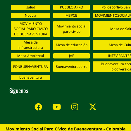
salud
PUEBLO AFRO
Polideportivo San
Noticia
MSPCB
MOVIMIENTOSOCIALP
MOVIMIENTO
Movimiento social
SOCIAL PARO CIVICO
Mesa de Sal
paro civico
DE BUENAVENTURA
Mesa de
Mesa de educación
Mesa de Cult
infraestructura
Mesa Ambiental
JAF
INTEGRANTES
Buenaventura corr
FONBUENAVENTURA
Buenaventuracorre
biodiversid
buenaventura
Síguenos
Movimiento Social Paro Cívico de Buenaventura - Colombia