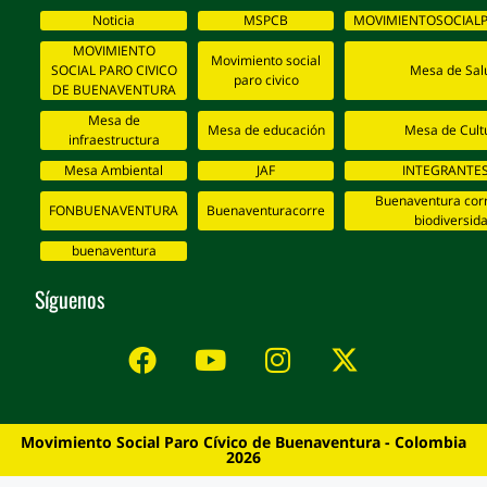
Noticia
MSPCB
MOVIMIENTOSOCIALP
MOVIMIENTO
Movimiento social
SOCIAL PARO CIVICO
Mesa de Sal
paro civico
DE BUENAVENTURA
Mesa de
Mesa de educación
Mesa de Cult
infraestructura
Mesa Ambiental
JAF
INTEGRANTES
Buenaventura corr
FONBUENAVENTURA
Buenaventuracorre
biodiversid
buenaventura
Síguenos
Movimiento Social Paro Cívico de Buenaventura - Colombia
2026